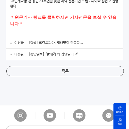
'무인세탁함'은 창립 31주년을 맞은 세탁 전문기업 크린토피아와 손잡고 진행
한다.
* 원문기사 링크를 클릭하시면 기사전문을 보실 수 있습
니다 *
이전글
[직썰] 크린토피아, 새해맞이 전품목...
다음글
[중앙일보] “빨래가 왜 집안일이냐”...
목록