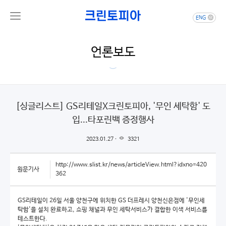
ENG
언론보도
[싱글리스트] GS리테일X크린토피아, '무인 세탁함' 도
입...타포린백 증정행사
2023.01.27 ·
3321
http://www.slist.kr/news/articleView.html?idxno=420
원문기사
362
GS리테일이 26일 서울 양천구에 위치한 GS 더프레시 양천신은점에 '무인세
탁함'을 설치 완료하고, 쇼핑 채널과 무인 세탁서비스가 결합한 이색 서비스를
테스트한다.